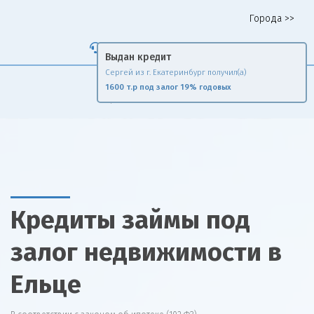
Города >>
Горячая линия 8 958 578 65 62
Выдан кредит
Сергей из г. Екатеринбург получил(а)
Fin
Rise
1600 т.р под залог 19% годовых
Сравни и экономь
Кредиты займы под
залог недвижимости в
Ельце