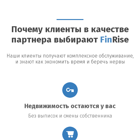
Можно ли досрочно погасить займ?
Да, большинство
кредиторов допускают досрочное погашение, однако могут
быть назначены штрафы или дополнительные платежи.
Почему клиенты в качестве
Возможные риски
партнера выбирают
Fin
Rise
Утрата недвижимости:
В случае невыполнения условий
договора заемщик рискует потерять заложенное имущество.
Повышение процентной ставки:
В некоторых договорах
Наши клиенты получают комплексное обслуживание,
предусмотрено повышение процентной ставки в случае
и знают как экономить время и беречь нервы
изменения общих экономических условий.
Подводные камни договора:
Внимательно читайте все
условия договора, чтобы избежать неожиданных платежей
или обязательств.
Недвижимость остаются у вас
Без выписок и смены собственника