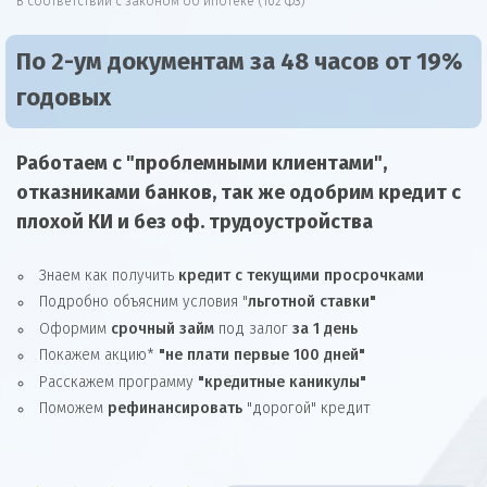
В соответствии с законом об ипотеке (102 ФЗ)
По 2-ум документам за 48 часов от 19%
годовых
Работаем с "проблемными клиентами",
отказниками
банков, так же
одобрим
кредит
с
плохой КИ и без оф. трудоустройства
Знаем как получить
кредит с текущими просрочками
Подробно объясним условия "
льготной ставки"
Оформим
срочный займ
под залог
за 1 день
Покажем акцию*
"не плати первые 100 дней"
Расскажем программу
"кредитные каникулы"
Поможем
рефинансировать
"дорогой" кредит