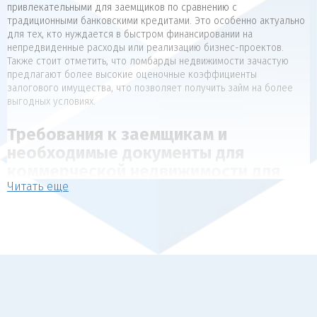
привлекательными для заемщиков по сравнению с
традиционными банковскими кредитами. Это особенно актуально
для тех, кто нуждается в быстром финансировании на
непредвиденные расходы или реализацию бизнес-проектов.
Также стоит отметить, что ломбарды недвижимости зачастую
предлагают более высокие оценочные коэффициенты
залогового имущества, что позволяет получить займ на более
выгодных условиях.
Требования к заемщикам и
необходимые документы для
коммерческой недвижимости для
Читать еще
коммерческой недвижимости
Для получения займа под залог недвижимости, как правило,
предъявляются следующие требования к заемщикам:
Наличие в собственности объекта недвижимости, который
может выступать в качестве обеспечения (квартира, дом,
коммерческая недвижимость).
Отсутствие арестов, залогов и обременений на
передаваемый в залог объект.