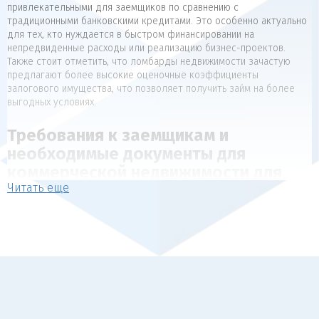
привлекательными для заемщиков по сравнению с
традиционными банковскими кредитами. Это особенно актуально
для тех, кто нуждается в быстром финансировании на
непредвиденные расходы или реализацию бизнес-проектов.
Также стоит отметить, что ломбарды недвижимости зачастую
предлагают более высокие оценочные коэффициенты
залогового имущества, что позволяет получить займ на более
выгодных условиях.
Требования к заемщикам и
необходимые документы для
коммерческой недвижимости для
Читать еще
коммерческой недвижимости
Для получения займа под залог недвижимости, как правило,
предъявляются следующие требования к заемщикам:
Наличие в собственности объекта недвижимости, который
может выступать в качестве обеспечения (квартира, дом,
коммерческая недвижимость).
Отсутствие арестов, залогов и обременений на
передаваемый в залог объект.