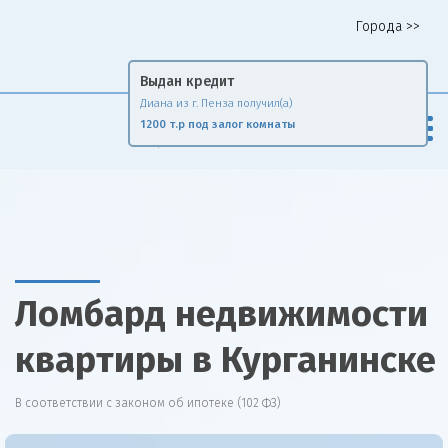
Города >>
Горячая линия 8 958 578 65 62
Выдан кредит
Диана из г. Пенза получил(а)
Fin
Rise
1200 т.р под залог комнаты
Сравни и экономь
Ломбард недвижимости
квартиры в Курганинске
В соответствии с законом об ипотеке (102 ФЗ)