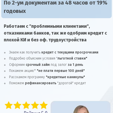
По 2-ум документам за 48 часов от 19%
годовых
Работаем с "проблемными клиентами",
отказниками
банков, так же
одобрим
кредит
с
плохой КИ и без оф. трудоустройства
Знаем как получить
кредит с текущими просрочками
Подробно объясним условия "
льготной ставки"
Оформим
срочный займ
под залог
за 1 день
Покажем акцию*
"не плати первые 100 дней"
Расскажем программу
"кредитные каникулы"
Поможем
рефинансировать
"дорогой" кредит