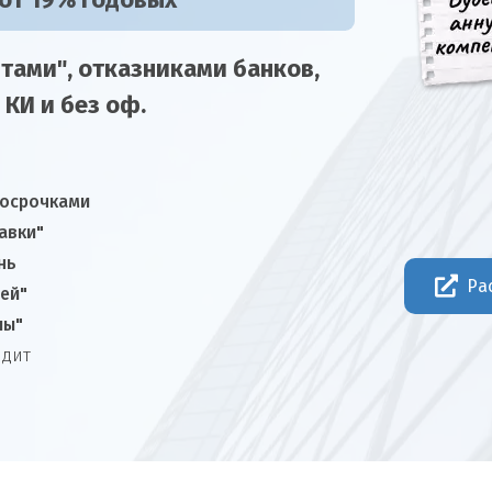
 от 19% годовых
тами", отказниками
банков,
 КИ и без оф.
росрочками
авки"
нь
Ра
ней"
лы"
едит