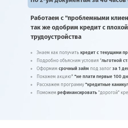
По 2-ум документам за 48 часов
Работаем с "проблемными клиен
так же
одобрим
кредит
с плохой
трудоустройства
Знаем как получить
кредит с текущими п
Подробно объясним условия "
льготной ст
Оформим
срочный займ
под залог
за 1 де
Покажем акцию*
"не плати первые 100 д
Расскажем программу
"кредитные канику
Поможем
рефинансировать
"дорогой" кр