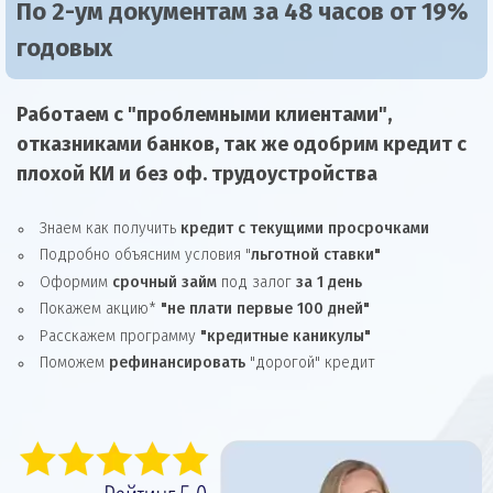
По 2-ум документам за 48 часов от 19%
годовых
Работаем с "проблемными клиентами",
отказниками
банков, так же
одобрим
кредит
с
плохой КИ и без оф. трудоустройства
Знаем как получить
кредит с текущими просрочками
Подробно объясним условия "
льготной ставки"
Оформим
срочный займ
под залог
за 1 день
Покажем акцию*
"не плати первые 100 дней"
Расскажем программу
"кредитные каникулы"
Поможем
рефинансировать
"дорогой" кредит