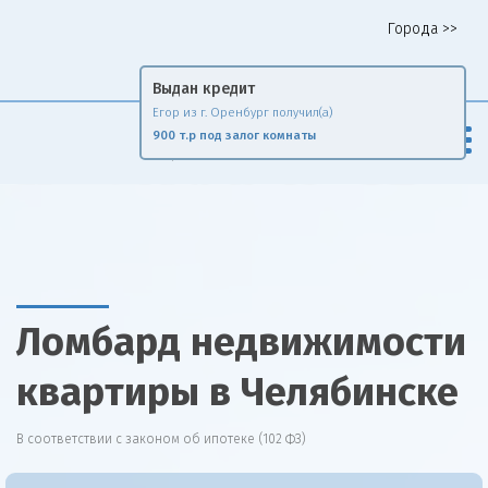
Города >>
Горячая линия 8 958 578 65 62
Выдан кредит
Егор из г. Оренбург получил(а)
Fin
Rise
900 т.р под залог комнаты
Сравни и экономь
Ломбард недвижимости
квартиры в Челябинске
В соответствии с законом об ипотеке (102 ФЗ)