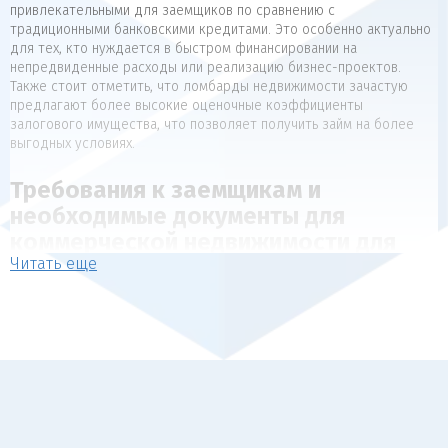
привлекательными для заемщиков по сравнению с
традиционными банковскими кредитами. Это особенно актуально
для тех, кто нуждается в быстром финансировании на
непредвиденные расходы или реализацию бизнес-проектов.
Также стоит отметить, что ломбарды недвижимости зачастую
предлагают более высокие оценочные коэффициенты
залогового имущества, что позволяет получить займ на более
выгодных условиях.
Требования к заемщикам и
необходимые документы для
коммерческой недвижимости для
Читать еще
коммерческой недвижимости
Для получения займа под залог недвижимости, как правило,
предъявляются следующие требования к заемщикам:
Наличие в собственности объекта недвижимости, который
может выступать в качестве обеспечения (квартира, дом,
коммерческая недвижимость).
Отсутствие арестов, залогов и обременений на
передаваемый в залог объект.