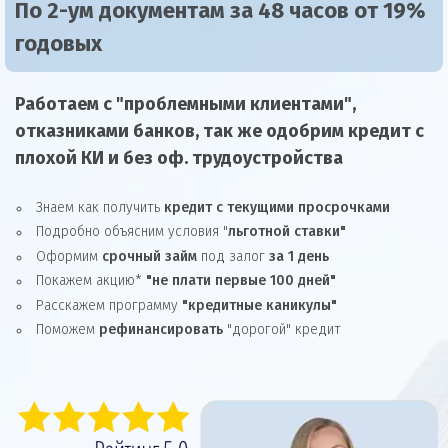
По 2-ум документам за 48 часов от 19%
годовых
Работаем с "проблемными клиентами",
отказниками
банков, так же
одобрим
кредит
с
плохой КИ и без оф. трудоустройства
Знаем как получить
кредит с текущими просрочками
Подробно объясним условия "
льготной ставки"
Оформим
срочный займ
под залог
за 1 день
Покажем акцию*
"не плати первые 100 дней"
Расскажем программу
"кредитные каникулы"
Поможем
рефинансировать
"дорогой" кредит