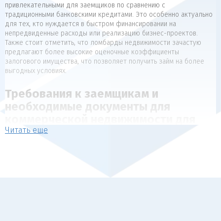
привлекательными для заемщиков по сравнению с
традиционными банковскими кредитами. Это особенно актуально
для тех, кто нуждается в быстром финансировании на
непредвиденные расходы или реализацию бизнес-проектов.
Также стоит отметить, что ломбарды недвижимости зачастую
предлагают более высокие оценочные коэффициенты
залогового имущества, что позволяет получить займ на более
выгодных условиях.
Требования к заемщикам и
необходимые документы для
коммерческой недвижимости для
Читать еще
коммерческой недвижимости
Для получения займа под залог недвижимости, как правило,
предъявляются следующие требования к заемщикам:
Наличие в собственности объекта недвижимости, который
может выступать в качестве обеспечения (квартира, дом,
коммерческая недвижимость).
Отсутствие арестов, залогов и обременений на
передаваемый в залог объект.