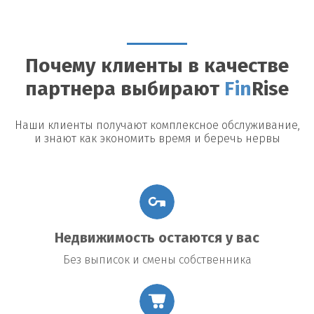
Можно ли досрочно погасить займ?
Да, большинство
кредиторов допускают досрочное погашение, однако могут
быть назначены штрафы или дополнительные платежи.
Почему клиенты в качестве
Возможные риски
партнера выбирают
Fin
Rise
Утрата недвижимости:
В случае невыполнения условий
договора заемщик рискует потерять заложенное имущество.
Повышение процентной ставки:
В некоторых договорах
Наши клиенты получают комплексное обслуживание,
предусмотрено повышение процентной ставки в случае
и знают как экономить время и беречь нервы
изменения общих экономических условий.
Подводные камни договора:
Внимательно читайте все
условия договора, чтобы избежать неожиданных платежей
или обязательств.
Недвижимость остаются у вас
Без выписок и смены собственника