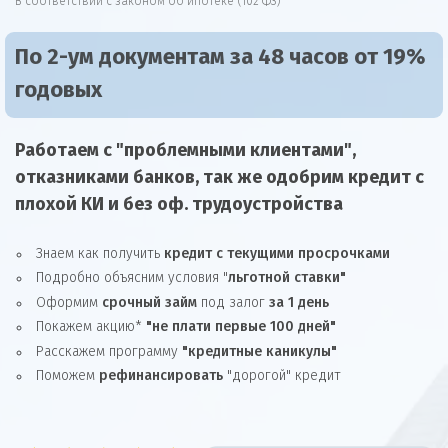
В соответствии с законом об ипотеке (102 ФЗ)
По 2-ум документам за 48 часов от 19%
годовых
Работаем с "проблемными клиентами",
отказниками
банков, так же
одобрим
кредит
с
плохой КИ и без оф. трудоустройства
Знаем как получить
кредит с текущими просрочками
Подробно объясним условия "
льготной ставки"
Оформим
срочный займ
под залог
за 1 день
Покажем акцию*
"не плати первые 100 дней"
Расскажем программу
"кредитные каникулы"
Поможем
рефинансировать
"дорогой" кредит