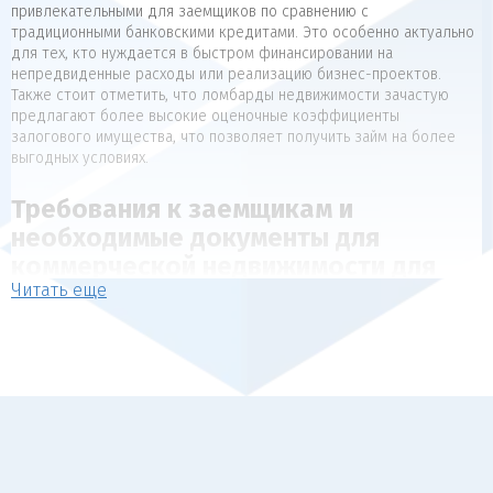
привлекательными для заемщиков по сравнению с
традиционными банковскими кредитами. Это особенно актуально
для тех, кто нуждается в быстром финансировании на
непредвиденные расходы или реализацию бизнес-проектов.
Также стоит отметить, что ломбарды недвижимости зачастую
предлагают более высокие оценочные коэффициенты
залогового имущества, что позволяет получить займ на более
выгодных условиях.
Требования к заемщикам и
необходимые документы для
коммерческой недвижимости для
Читать еще
коммерческой недвижимости
Для получения займа под залог недвижимости, как правило,
предъявляются следующие требования к заемщикам:
Наличие в собственности объекта недвижимости, который
может выступать в качестве обеспечения (квартира, дом,
коммерческая недвижимость).
Отсутствие арестов, залогов и обременений на
передаваемый в залог объект.