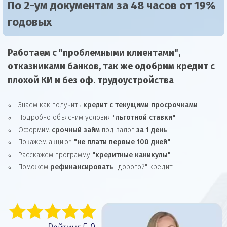
По 2-ум документам за 48 часов от 19%
годовых
Работаем с "проблемными клиентами",
отказниками
банков, так же
одобрим
кредит
с
плохой КИ и без оф. трудоустройства
Знаем как получить
кредит с текущими просрочками
Подробно объясним условия "
льготной ставки"
Оформим
срочный займ
под залог
за 1 день
Покажем акцию*
"не плати первые 100 дней"
Расскажем программу
"кредитные каникулы"
Поможем
рефинансировать
"дорогой" кредит