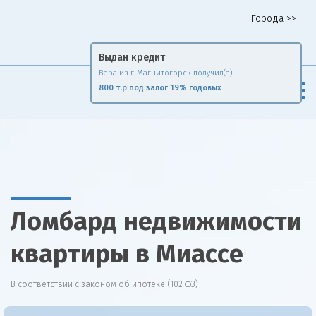
Города >>
Горячая линия 8 958 578 65 62
Выдан кредит
Вера из г. Магнитогорск получил(а)
Fin
Rise
800 т.р под залог 19% годовых
Сравни и экономь
Ломбард недвижимости
квартиры в Миассе
В соответствии с законом об ипотеке (102 ФЗ)