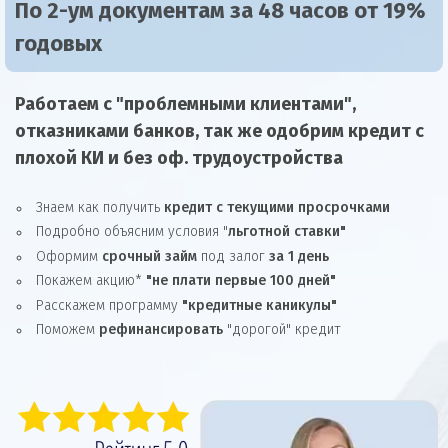
По 2-ум документам за 48 часов от 19%
годовых
Работаем с "проблемными клиентами",
отказниками
банков, так же
одобрим
кредит
с
плохой КИ и без оф. трудоустройства
Знаем как получить
кредит с текущими просрочками
Подробно объясним условия "
льготной ставки"
Оформим
срочный займ
под залог
за 1 день
Покажем акцию*
"не плати первые 100 дней"
Расскажем программу
"кредитные каникулы"
Поможем
рефинансировать
"дорогой" кредит