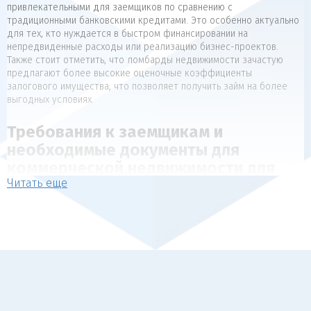
привлекательными для заемщиков по сравнению с
традиционными банковскими кредитами. Это особенно актуально
для тех, кто нуждается в быстром финансировании на
непредвиденные расходы или реализацию бизнес-проектов.
Также стоит отметить, что ломбарды недвижимости зачастую
предлагают более высокие оценочные коэффициенты
залогового имущества, что позволяет получить займ на более
выгодных условиях.
Требования к заемщикам и
необходимые документы для
коммерческой недвижимости для
Читать еще
коммерческой недвижимости
Для получения займа под залог недвижимости, как правило,
предъявляются следующие требования к заемщикам:
Наличие в собственности объекта недвижимости, который
может выступать в качестве обеспечения (квартира, дом,
коммерческая недвижимость).
Отсутствие арестов, залогов и обременений на
передаваемый в залог объект.