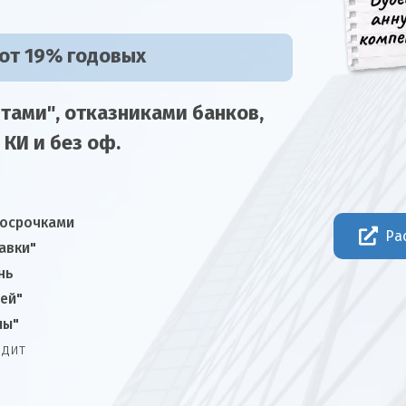
 от 19% годовых
тами", отказниками
банков,
 КИ и без оф.
росрочками
Ра
авки"
нь
ней"
лы"
едит