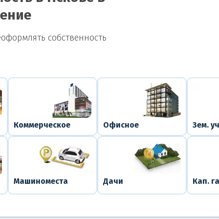
нение
еоформлять собственность
Коммерческое
Офисное
Зем. у
Машиноместа
Дачи
Кап. г