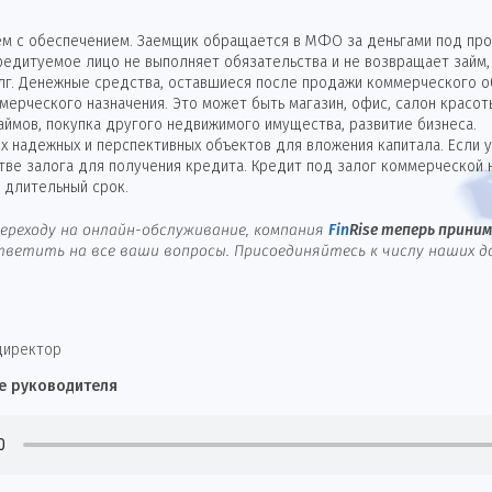
м с обеспечением. Заемщик обращается в МФО за деньгами под проц
кредитуемое лицо не выполняет обязательства и не возвращает зай
лг. Денежные средства, оставшиеся после продажи коммерческого о
мерческого назначения. Это может быть магазин, офис, салон красо
аймов, покупка другого недвижимого имущества, развитие бизнеса.
 надежных и перспективных объектов для вложения капитала. Если 
стве залога для получения кредита. Кредит под залог коммерческо
 длительный срок.
ереходу на онлайн-обслуживание, компания
Fin
Rise
теперь принима
ветить на все ваши вопросы. Присоединяйтесь к числу наших д
директор
е руководителя