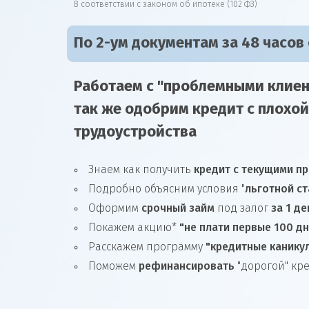
В соответствии с законом об ипотеке (102 ФЗ)
По 2-ум документам за 48 часов
Работаем с "проблемными клиен
так же
одобрим
кредит
с плохой
трудоустройства
Знаем как получить
кредит с текущими п
Подробно объясним условия "
льготной ст
Оформим
срочный займ
под залог
за 1 де
Покажем акцию*
"не плати первые 100 д
Расскажем программу
"кредитные канику
Поможем
рефинансировать
"дорогой" кр