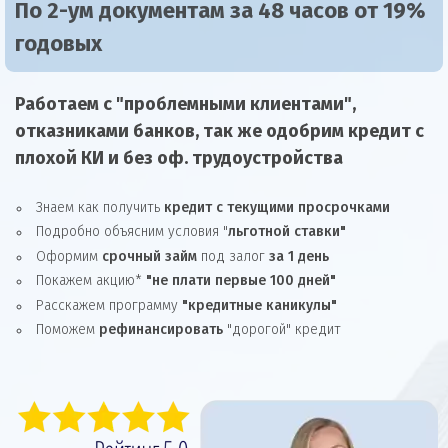
По 2-ум документам за 48 часов от 19%
годовых
Работаем с "проблемными клиентами",
отказниками
банков, так же
одобрим
кредит
с
плохой КИ и без оф. трудоустройства
Знаем как получить
кредит с текущими просрочками
Подробно объясним условия "
льготной ставки"
Оформим
срочный займ
под залог
за 1 день
Покажем акцию*
"не плати первые 100 дней"
Расскажем программу
"кредитные каникулы"
Поможем
рефинансировать
"дорогой" кредит