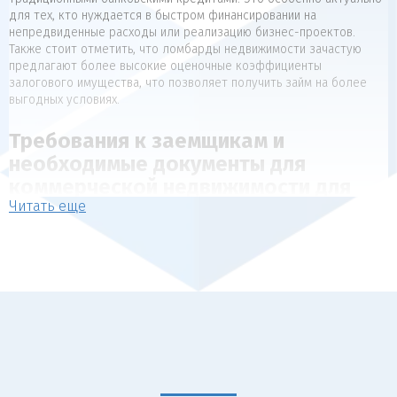
для тех, кто нуждается в быстром финансировании на
непредвиденные расходы или реализацию бизнес-проектов.
Также стоит отметить, что ломбарды недвижимости зачастую
предлагают более высокие оценочные коэффициенты
залогового имущества, что позволяет получить займ на более
выгодных условиях.
Требования к заемщикам и
необходимые документы для
коммерческой недвижимости для
Читать еще
коммерческой недвижимости
Для получения займа под залог недвижимости, как правило,
предъявляются следующие требования к заемщикам:
Наличие в собственности объекта недвижимости, который
может выступать в качестве обеспечения (квартира, дом,
коммерческая недвижимость).
Отсутствие арестов, залогов и обременений на
передаваемый в залог объект.
Наличие документов, подтверждающих право собственности