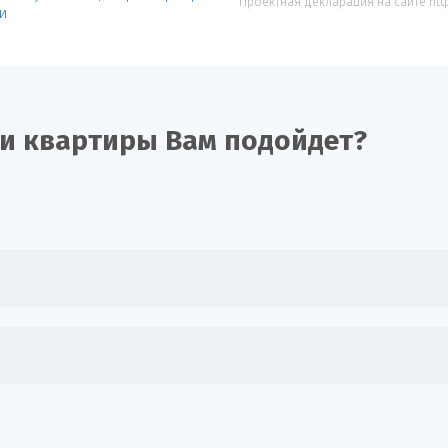
Проектная декларация на сайте htt
и
ки квартиры Вам подойдет?