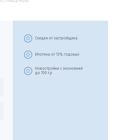
ps://наш.дом.рф
Скидки от застройщика
Скол
Ипотека от 13% годовых
Выбери
Новостройки с экономией
до 700 т.р
Ква
1 к
2 к
3 к
4-х