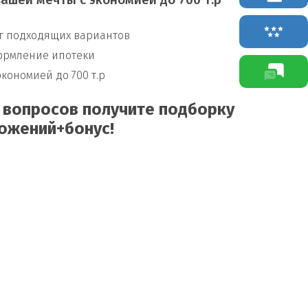
ашей мечты с экономией до 700 т.р
г подходящих вариантов
ормление ипотеки
экономией до 700 т.р
5 вопросов получите подборку
ожений+бонус!