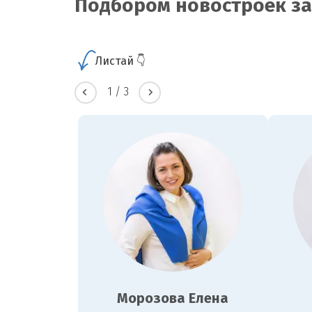
Подбором новостроек з
Листай 👇
1
/
3
Морозова Елена