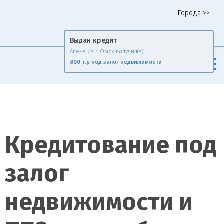
Города >>
Горячая линия 8 958 578 65 62
Выдан кредит
Алена из г. Омск получил(а)
Fin
Rise
800 т.р под залог недвижимости
Сравни и экономь
Кредитование под
залог
недвижимости и