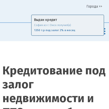
Города >>
Горячая линия 8 958 578 65 62
Выдан кредит
София из г. Омск получил(а)
Fin
Rise
1350 т.р под залог 2% в месяц
Сравни и экономь
Кредитование под
залог
недвижимости и