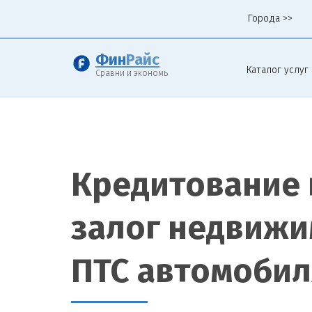
Города >>
Фин
Райс
Каталог услуг 
Сравни и экономь
Кредитование 
залог недвижи
ПТС автомобил