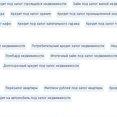
едит под залог строящейся недвижимости
Займ под залог жилой нед
ада
Кредит под залог здания
Кредит под залог промышленной не
ог кафе
Кредит под залог капитального гаража
Кредит под залог 
г недвижимости
Потребительский кредит залог недвижимости
Нец
Ломбард недвижимости
Ипотечный займ под залог недвижимост
Долгосрочный кредит под залог недвижимости
Перезалог квартиры
Миллион рублей под залог квартиры
Кред
дит на автомобиль под залог недвижимости