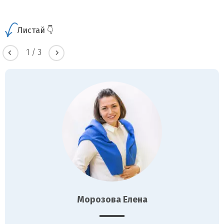
Листай 👇
1
/
3
Морозова Елена