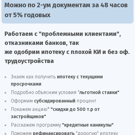
Можно по 2-ум документам за 48 часов
от 5% годовых
Работаем с "проблемными клиентами",
отказниками
банков, так
же
одобрим
ипотеку
с плохой КИ и без оф.
трудоустройства
Знаем как получить
ипотеку с текущими
просрочками
Подробно объясним условия "
льготной ставки"
Оформим
субсидированный
процент
Покажем акцию*
"скидки до 500 т.р от
застройщиков"
Расскажем программу
"кредитные каникулы"
Поможем
рефинансировать
"дорогую" ипотеку