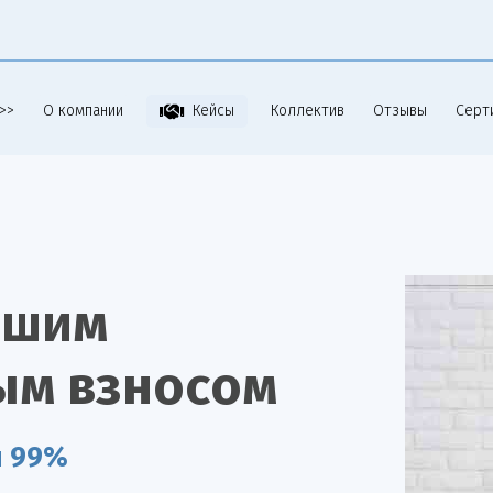
>>
О компании
Коллектив
Отзывы
Серт
Кейсы
ьшим
ым взносом
я 99%