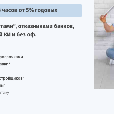
 часов от 5% годовых
тами", отказниками
банков,
й КИ и без оф.
просрочками
авки"
астройщиков"
лы"
отеку