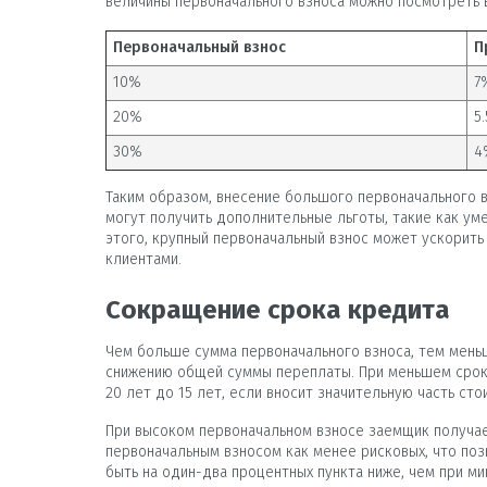
величины первоначального взноса можно посмотреть 
Первоначальный взнос
П
10%
7
20%
5
30%
4
Таким образом, внесение большого первоначального в
могут получить дополнительные льготы, такие как у
этого, крупный первоначальный взнос может ускорить
клиентами.
Сокращение срока кредита
Чем больше сумма первоначального взноса, тем мень
снижению общей суммы переплаты. При меньшем сроке
20 лет до 15 лет, если вносит значительную часть сто
При высоком первоначальном взносе заемщик получае
первоначальным взносом как менее рисковых, что поз
быть на один-два процентных пункта ниже, чем при м