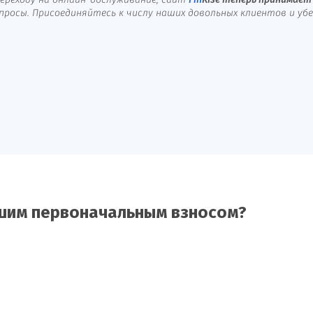
ереходу на онлайн-обслуживание, сайт
Fin
Rise
теперь принимает 
осы. Присоединяйтесь к числу наших довольных клиентов и убед
ьшим первоначальным взносом?