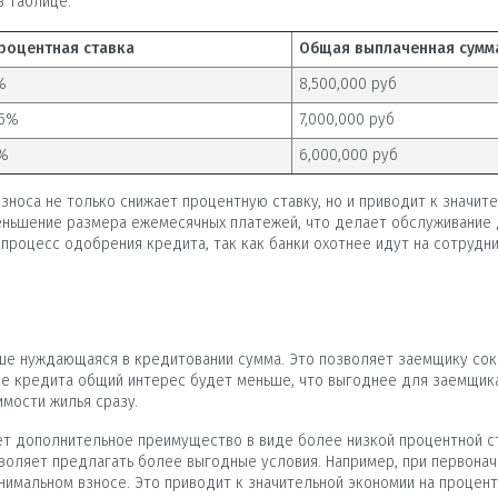
в таблице:
роцентная ставка
Общая выплаченная сумма
%
8,500,000 руб
.5%
7,000,000 руб
%
6,000,000 руб
зноса не только снижает процентную ставку, но и приводит к значит
меньшение размера ежемесячных платежей, что делает обслуживание
 процесс одобрения кредита, так как банки охотнее идут на сотруд
ше нуждающаяся в кредитовании сумма. Это позволяет заемщику сокр
 кредита общий интерес будет меньше, что выгоднее для заемщика.
имости жилья сразу.
т дополнительное преимущество в виде более низкой процентной с
воляет предлагать более выгодные условия. Например, при первона
инимальном взносе. Это приводит к значительной экономии на процен