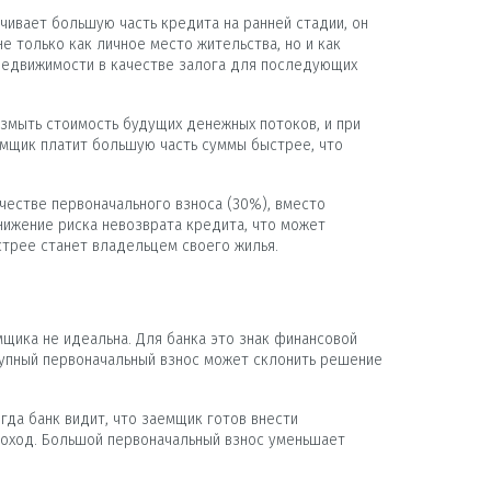
чивает большую часть кредита на ранней стадии, он
 только как личное место жительства, но и как
 недвижимости в качестве залога для последующих
змыть стоимость будущих денежных потоков, и при
емщик платит большую часть суммы быстрее, что
честве первоначального взноса (30%), вместо
снижение риска невозврата кредита, что может
стрее станет владельцем своего жилья.
щика не идеальна. Для банка это знак финансовой
рупный первоначальный взнос может склонить решение
гда банк видит, что заемщик готов внести
доход. Большой первоначальный взнос уменьшает