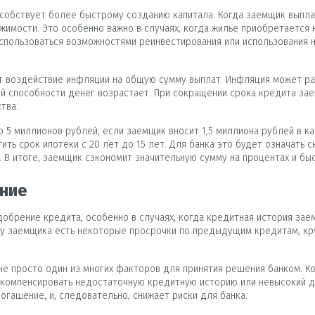
особствует более быстрому созданию капитала. Когда заемщик выпла
мости. Это особенно важно в случаях, когда жилье приобретается не
оспользоваться возможностями реинвестирования или использования
т воздействие инфляции на общую сумму выплат. Инфляция может ра
ой способности денег возрастает. При сокращении срока кредита за
тва.
 5 миллионов рублей, если заемщик вносит 1,5 миллиона рублей в ка
ить срок ипотеки с 20 лет до 15 лет. Для банка это будет означать 
. В итоге, заемщик сэкономит значительную сумму на процентах и бы
ние
брение кредита, особенно в случаях, когда кредитная история заем
и у заемщика есть некоторые просрочки по предыдущим кредитам, к
не просто один из многих факторов для принятия решения банком. Ко
 компенсировать недостаточную кредитную историю или невысокий 
огашение, и, следовательно, снижает риски для банка.