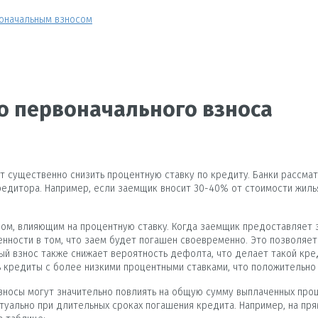
оначальным взносом
 первоначального взноса
т существенно снизить процентную ставку по кредиту. Банки рассм
редитора. Например, если заемщик вносит 30-40% от стоимости жиль
ом, влияющим на процентную ставку. Когда заемщик предоставляет з
енности в том, что заем будет погашен своевременно. Это позволяет
ый взнос также снижает вероятность дефолта, что делает такой кр
ь кредиты с более низкими процентными ставками, что положительн
взносы могут значительно повлиять на общую сумму выплаченных про
туально при длительных сроках погашения кредита. Например, на пр