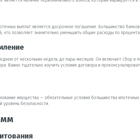
е является наличие первоначального взноса, который варьируется в 
отечных выплат является досрочное погашение. Большинство банков
, что позволяет значительно уменьшить общие расходы по процента
мление
реднем от нескольких недель до пары месяцев. Он включает сбор и 
ра. Важно тщательно изучить условия договора и проконсультирова
рахование имущества — обязательные условия большинства ипотечных
й уровень безопасности.
амм
дитования