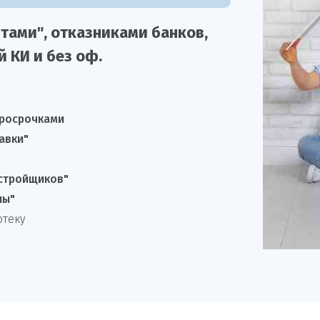
тами", отказниками
банков,
й КИ и без оф.
просрочками
авки"
астройщиков"
лы"
отеку