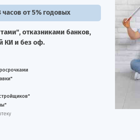
 часов от 5% годовых
тами", отказниками
банков,
й КИ и без оф.
просрочками
авки"
астройщиков"
лы"
отеку