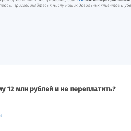
ереходу на онлайн-обслуживание, сайт
Fin
Rise
теперь принимает 
осы. Присоединяйтесь к числу наших довольных клиентов и убед
у 12 млн рублей и не переплатить?
м