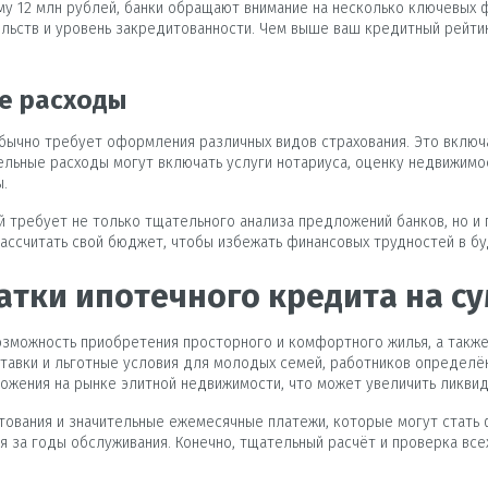
му 12 млн рублей, банки обращают внимание на несколько ключевых 
льств и уровень закредитованности. Чем выше ваш кредитный рейтин
е расходы
 обычно требует оформления различных видов страхования. Это включ
льные расходы могут включать услуги нотариуса, оценку недвижимо
.
ей требует не только тщательного анализа предложений банков, но 
ассчитать свой бюджет, чтобы избежать финансовых трудностей в б
тки ипотечного кредита на су
зможность приобретения просторного и комфортного жилья, а также
авки и льготные условия для молодых семей, работников определённ
ожения на рынке элитной недвижимости, что может увеличить ликви
вания и значительные ежемесячные платежи, которые могут стать ф
я за годы обслуживания. Конечно, тщательный расчёт и проверка вс