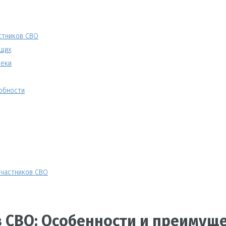
стников СВО
ащих
теки
обности
участников СВО
в СВО: Особенности и преимущ