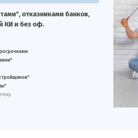
тами", отказниками
банков,
й КИ и без оф.
просрочками
авки"
астройщиков"
лы"
отеку