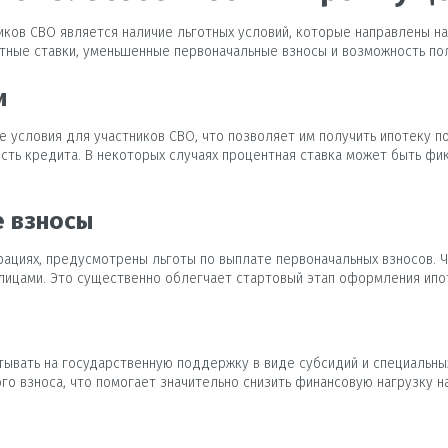
иков СВО является наличие льготных условий, которые направлены н
ные ставки, уменьшенные первоначальные взносы и возможность по
и
 условия для участников СВО, что позволяет им получить ипотеку п
сть кредита. В некоторых случаях процентная ставка может быть фи
 взносы
ациях, предусмотрены льготы по выплате первоначальных взносов. Ч
лицами. Это существенно облегчает стартовый этап оформления ипо
ывать на государственную поддержку в виде субсидий и специальных
го взноса, что помогает значительно снизить финансовую нагрузку н