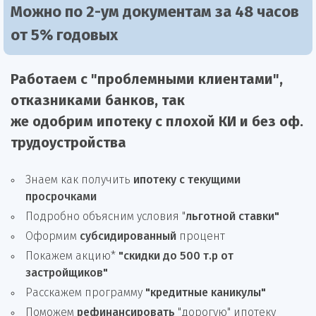
Можно по 2-ум документам за 48 часов
от 5% годовых
Работаем с "проблемными клиентами",
отказниками
банков, так
же
одобрим
ипотеку
с плохой КИ и без оф.
трудоустройства
Знаем как получить
ипотеку с текущими
просрочками
Подробно объясним условия "
льготной ставки"
Оформим
субсидированный
процент
Покажем акцию*
"скидки до 500 т.р от
застройщиков"
Расскажем программу
"кредитные каникулы"
Поможем
рефинансировать
"дорогую" ипотеку